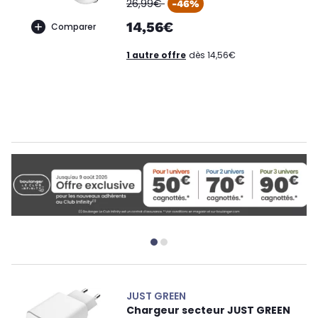
oldPrice
26,99€
-46%
14,56€
Comparer
1 autre offre
dès 14,56€
JUST GREEN
Chargeur secteur JUST GREEN