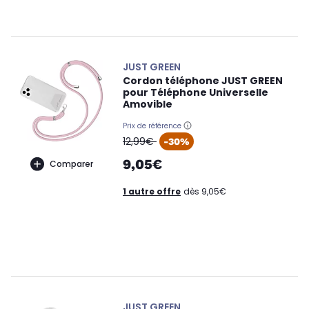
JUST GREEN
Cordon téléphone JUST GREEN
pour Téléphone Universelle
Amovible
Prix de référence
oldPrice
12,99€
-30%
9,05€
Comparer
1 autre offre
dès 9,05€
JUST GREEN