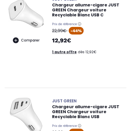
Chargeur allume-cigare JUST
GREEN Chargeur voiture
Recyclable Blanc USB C
Prix de référence
oldPrice
22,99€
-44%
12,92€
Comparer
1 autre offre
dès 12,92€
JUST GREEN
Chargeur allume-cigare JUST
GREEN Chargeur voiture
Recyclable Blanc USB
Prix de référence