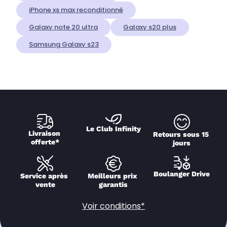
iPhone xs max reconditionné
Galaxy note 20 ultra
Galaxy s20 plus
Samsung Galaxy s23
Le Club Infinity
Livraison 
Retours sous 15 
offerte*
jours
Boulanger Drive
Service après 
Meilleurs prix 
vente
garantis
Voir conditions*