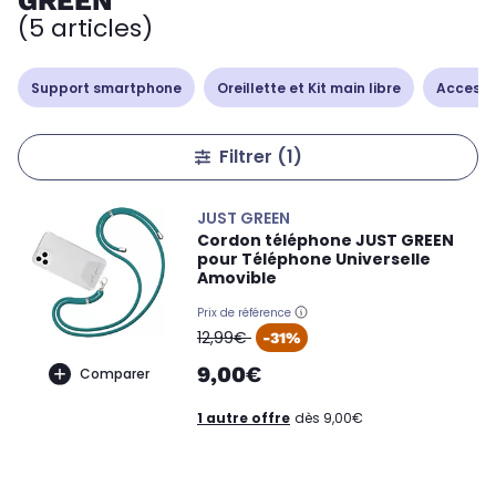
GREEN
(5 articles)
Support smartphone
Oreillette et Kit main libre
Accesso
Filtrer
(1)
JUST GREEN
Cordon téléphone JUST GREEN
pour Téléphone Universelle
Amovible
Prix de référence
oldPrice
12,99€
-31%
9,00€
Comparer
1 autre offre
dès 9,00€