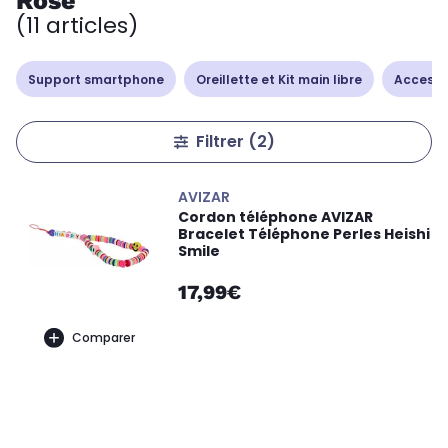
Rose
(11 articles)
Support smartphone
Oreillette et Kit main libre
Accesso
Filtrer
(2)
AVIZAR
Cordon téléphone AVIZAR
Bracelet Téléphone Perles Heishi
Smile
17,99€
Comparer