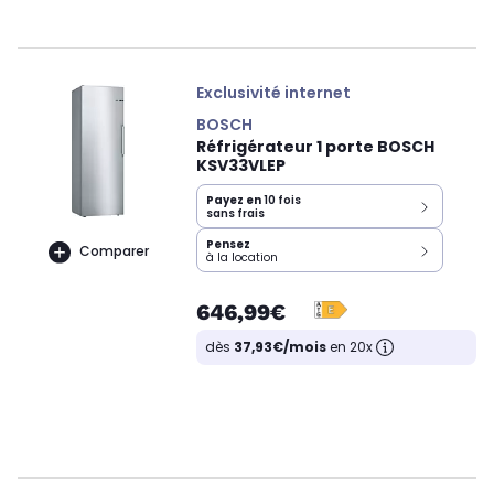
Exclusivité internet
BOSCH
Réfrigérateur 1 porte BOSCH
KSV33VLEP
Payez en
10 fois
sans frais
Pensez
Comparer
à la location
646,99€
dès
37,93€/mois
en 20x