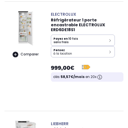
ELECTROLUX
Réfrigérateur 1 porte
encastrable ELECTROLUX
ERD6DE18S1
Payez en
10 fois
sans frais
Pensez
à la location
Comparer
999,00€
dès
58,57€/mois
en 20x
LIEBHERR