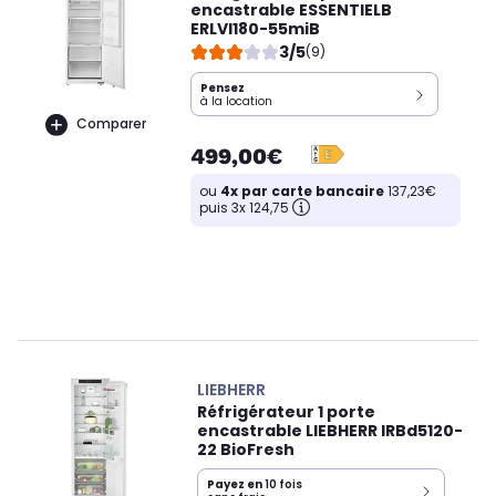
encastrable ESSENTIELB
ERLVI180-55miB
3/5
(9)
Pensez
à la location
Comparer
499,00€
ou
4x par carte bancaire
137,23€
puis 3x 124,75
LIEBHERR
Réfrigérateur 1 porte
encastrable LIEBHERR IRBd5120-
22 BioFresh
Payez en
10 fois