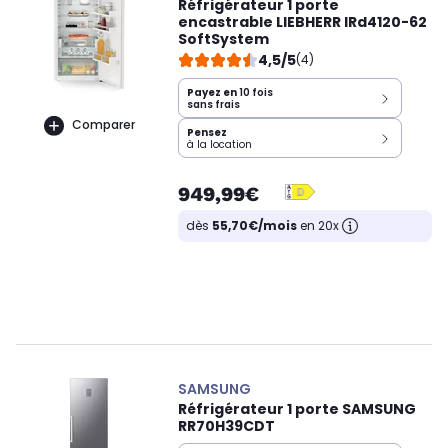
Réfrigérateur 1 porte
encastrable LIEBHERR IRd4120-62
SoftSystem
4,5/5
(4)
Payez en
10 fois
sans frais
Comparer
Pensez
à la location
949,99€
dès
55,70€/mois
en 20x
SAMSUNG
Réfrigérateur 1 porte SAMSUNG
RR70H39CDT