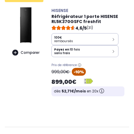
HISENSE
Réfrigérateur 1 porte HISENSE
RL5K370GSFC freshfit
4,6/5
(31)
100€
remboursés
Payez en
10 fois
Comparer
sans frais
Prix de référence
oldPrice
999,00€
-10%
899,00€
dès
52,71€/mois
en 20x