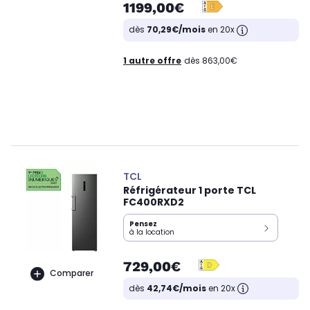
1199,00€
dès
70,29€/mois
en 20x
1 autre offre
dès 863,00€
TCL
Réfrigérateur 1 porte TCL
FC400RXD2
Pensez
à la location
729,00€
Comparer
dès
42,74€/mois
en 20x