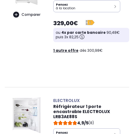
Pensez
à la location
Comparer
329,00€
ou
4x par carte bancaire
90,48€
puis 3x 82,25
1 autre offre
dès 300,98€
ELECTROLUX
Réfrigérateur 1 porte
encastrable ELECTROLUX
LRB3AE88S
4,9/5
(8)
Pensez