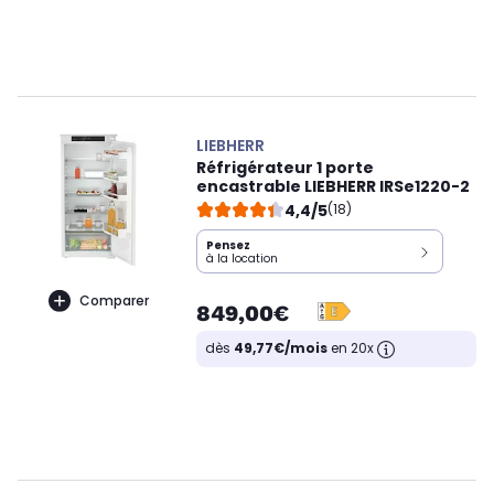
LIEBHERR
Réfrigérateur 1 porte
encastrable LIEBHERR IRSe1220-2
4,4/5
(18)
Pensez
à la location
Comparer
849,00€
dès
49,77€/mois
en 20x