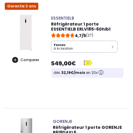
Garantie 3 ans
ESSENTIELB
Réfrigérateur 1 porte
ESSENTIELB ERLV185-60hib1
4,7/5
(27)
Pensez
à la location
Comparer
549,00€
dès
32,19€/mois
en 20x
GORENJE
Réfrigérateur 1 porte GORENJE
R619DAXL6