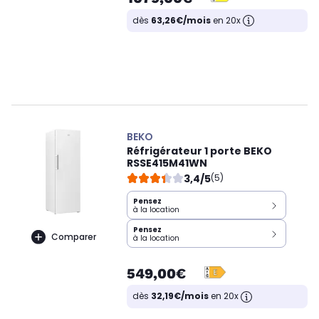
dès
63,26€/mois
en 20x
BEKO
Réfrigérateur 1 porte BEKO
RSSE415M41WN
3,4/5
(5)
Pensez
à la location
Pensez
Comparer
à la location
549,00€
dès
32,19€/mois
en 20x