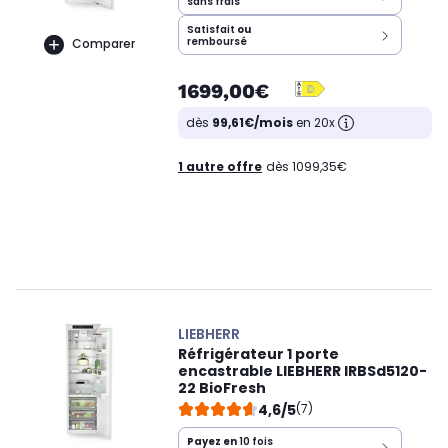
sans frais
Satisfait
ou
remboursé
Comparer
1699,00€
dès
99,61€/mois
en 20x
1 autre offre
dès 1099,35€
LIEBHERR
Réfrigérateur 1 porte
encastrable LIEBHERR IRBSd5120-
22 BioFresh
4,6/5
(7)
Payez en
10 fois