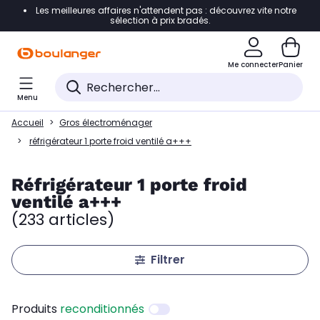
Les meilleures affaires n'attendent pas : découvrez vite notre
Accéder directement à la navigation
sélection à prix bradés.
Accéder directement au contenu
Me connecter
Panier
Accéder directement au pied de page
Menu
Accéder directement au chatbot
Accueil
Gros électroménager
réfrigérateur 1 porte froid ventilé a+++
Réfrigérateur 1 porte froid
ventilé a+++
(233 articles)
Filtrer
Produits
reconditionnés