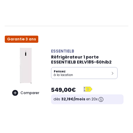
Garantie 3 ans
ESSENTIELB
Réfrigérateur 1 porte
ESSENTIELB ERLV185-60hib2
Pensez
à la location
549,00€
Comparer
dès
32,19€/mois
en 20x