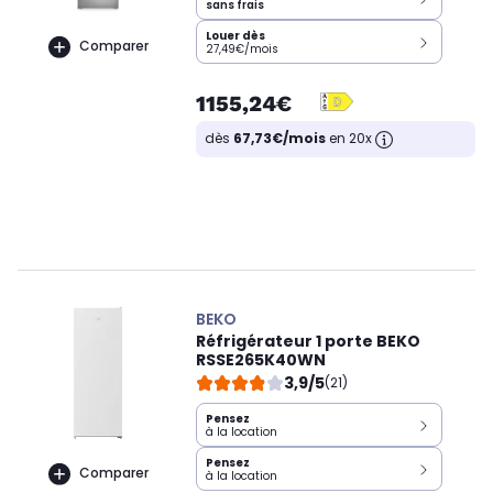
sans frais
Louer dès
Comparer
27,49€/mois
1155,24€
dès
67,73€/mois
en 20x
BEKO
Réfrigérateur 1 porte BEKO
RSSE265K40WN
3,9/5
(21)
Pensez
à la location
Pensez
Comparer
à la location