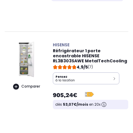
HISENSE
Réfrigérateur 1 porte
encastrable HISENSE
RL3B303SAWE MetalTechCooling
4,9/5
(7)
Pensez
à la location
Comparer
905,24€
dès
53,07€/mois
en 20x