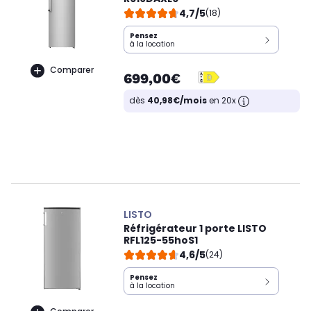
4,7/5
(18)
Pensez
à la location
Comparer
699,00€
dès
40,98€/mois
en 20x
LISTO
Réfrigérateur 1 porte LISTO
RFL125-55hoS1
4,6/5
(24)
Pensez
à la location