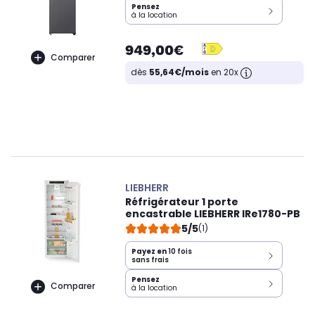
Pensez
à la location
949,00€
Comparer
dès
55,64€/mois
en 20x
LIEBHERR
Réfrigérateur 1 porte
encastrable LIEBHERR IRe1780-PB
5/5
(1)
Payez en
10 fois
sans frais
Pensez
Comparer
à la location