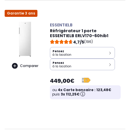
Garantie 3 ans
ESSENTIELB
Réfrigérateur 1 porte
ESSENTIELB ERLV170-60hib1
4,7/5
(196)
Pensez
à la location
Pensez
Comparer
à la location
449,00€
ou
4x Carte bancaire : 123,48€
puis
3x 112,25€