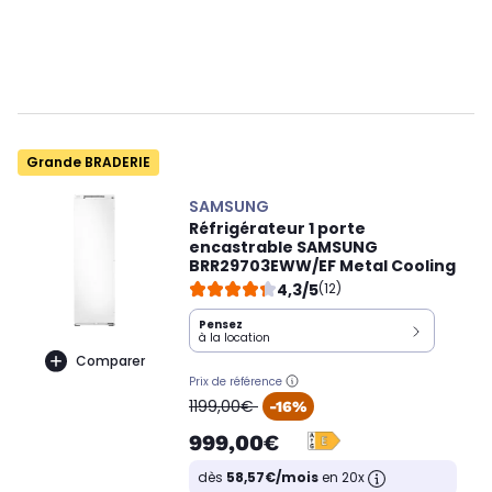
Grande BRADERIE
SAMSUNG
Réfrigérateur 1 porte
encastrable SAMSUNG
BRR29703EWW/EF Metal Cooling
4,3/5
(12)
Pensez
à la location
Comparer
Prix de référence
oldPrice
1199,00€
-16%
999,00€
dès
58,57€/mois
en 20x