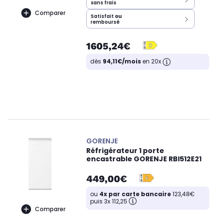
sans frais
Comparer
Satisfait
ou
remboursé
1605,24€
dès
94,11€/mois
en 20x
GORENJE
Réfrigérateur 1 porte
encastrable GORENJE RBI512E21
449,00€
ou
4x par carte bancaire
123,48€
puis 3x 112,25
Comparer