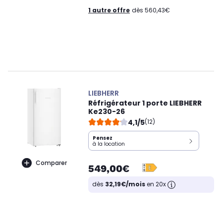
1 autre offre
dès 560,43€
LIEBHERR
Réfrigérateur 1 porte LIEBHERR
Ke230-26
4,1/5
(12)
Pensez
à la location
Comparer
549,00€
dès
32,19€/mois
en 20x