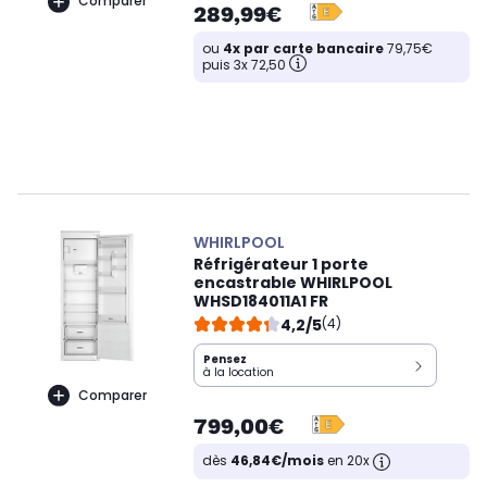
Comparer
289,99€
ou
4x par carte bancaire
79,75€
puis 3x 72,50
WHIRLPOOL
Réfrigérateur 1 porte
encastrable WHIRLPOOL
WHSD184011A1 FR
4,2/5
(4)
Pensez
à la location
Comparer
799,00€
dès
46,84€/mois
en 20x