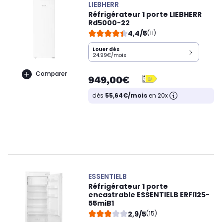
LIEBHERR
Réfrigérateur 1 porte LIEBHERR
Rd5000-22
4,4/5
(11)
Louer dès
24.99€/mois
Comparer
949,00€
dès
55,64€/mois
en 20x
ESSENTIELB
Réfrigérateur 1 porte
encastrable ESSENTIELB ERFI125-
55miB1
2,9/5
(15)