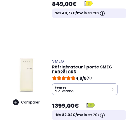
849,00€
dès
49,77€/mois
en 20x
SMEG
Réfrigérateur 1 porte SMEG
FAB28LCR6
4,8/5
(9)
Pensez
à la location
Comparer
1399,00€
dès
82,02€/mois
en 20x