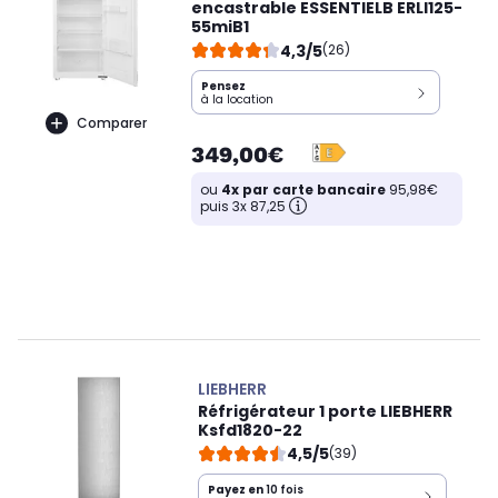
encastrable ESSENTIELB ERLI125-
55miB1
4,3/5
(26)
Pensez
à la location
Comparer
349,00€
ou
4x par carte bancaire
95,98€
puis 3x 87,25
LIEBHERR
Réfrigérateur 1 porte LIEBHERR
Ksfd1820-22
4,5/5
(39)
Payez en
10 fois