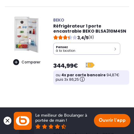
BEKO
Réfrigérateur 1 porte
encastrable BEKO BLSA310M4SN
3,4/5
(8)
Pensez
à la location
Comparer
344,99€
ou
4x par carte bancaire
94,87€
puis 3x 86,25
Le meilleur de Boulanger à 
Ouvrir l'app
portée de main !
BEKO