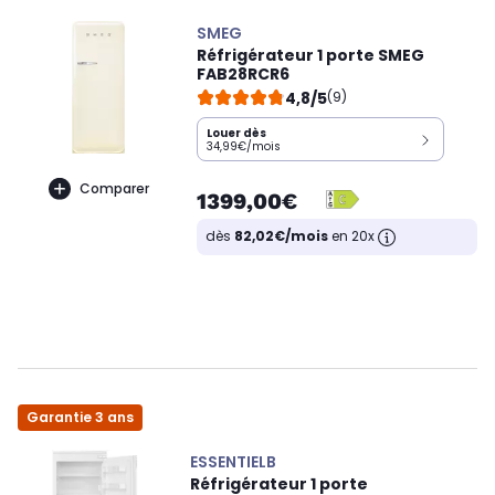
SMEG
Réfrigérateur 1 porte SMEG
FAB28RCR6
4,8/5
(9)
Louer dès
34,99€/mois
Comparer
1399,00€
dès
82,02€/mois
en 20x
Garantie 3 ans
ESSENTIELB
Réfrigérateur 1 porte