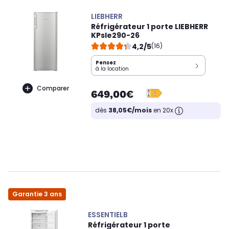
LIEBHERR
Réfrigérateur 1 porte LIEBHERR
KPsle290-26
4,2/5
(16)
Pensez
à la location
Comparer
649,00€
dès
38,05€/mois
en 20x
Garantie 3 ans
ESSENTIELB
Réfrigérateur 1 porte