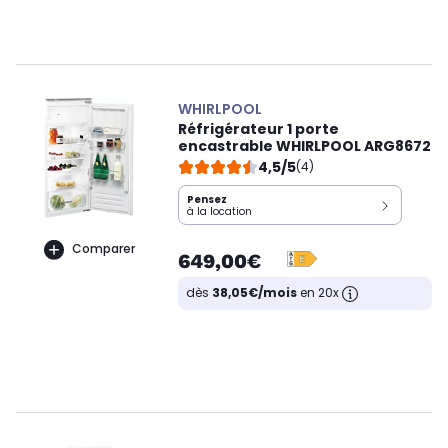
WHIRLPOOL
Réfrigérateur 1 porte
encastrable WHIRLPOOL ARG8672
4,5/5
(4)
Pensez
à la location
Comparer
649,00€
dès
38,05€/mois
en 20x