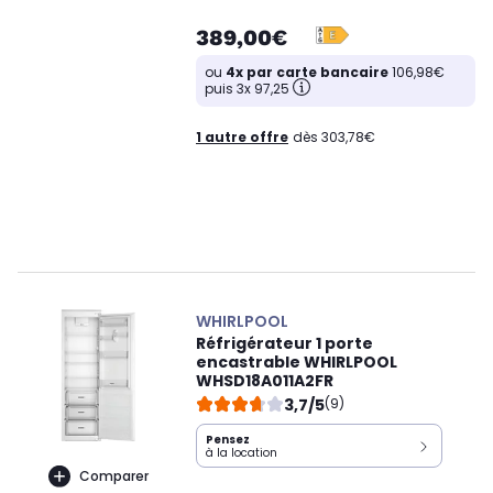
389,00€
ou
4x par carte bancaire
106,98€
puis 3x 97,25
1 autre offre
dès 303,78€
WHIRLPOOL
Réfrigérateur 1 porte
encastrable WHIRLPOOL
WHSD18A011A2FR
3,7/5
(9)
Pensez
à la location
Comparer