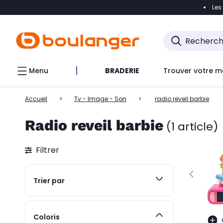
Les
Accéder directement à la navigation
Accéder direct
Menu
BRADERIE
Trouver votre m
Accueil
Tv - Image - Son
radio reveil barbie
Radio reveil barbie
(1 article)
Filtrer
Trier par
Coloris