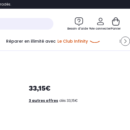
bradés.
e
Accéder directement au chatbot
Besoin d'aide ?
Me connecter
Panier
Réparer en illimité avec
Le Club Infinity
Econ
33,15€
3 autres offres
dès 33,15€