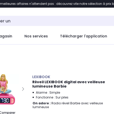
 meilleures affaires n'attendent pas : découvrez vite notre sélection à prix 
ement au contenu
Accéder directement au pied de pag
agasin
Nos services
Télécharger l'application
LEXIBOOK
Réveil LEXIBOOK digital avec veilleuse
lumineuse Barbie
Alarme : Simple
Fonctionne : Sur piles
On adore :
Radio réveil Barbie avec veilleuse
lumineuse
Comparer