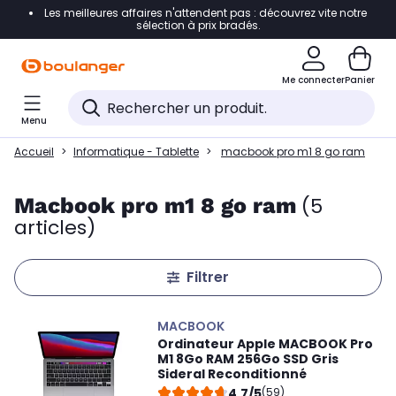
Les meilleures affaires n'attendent pas : découvrez vite notre
Accéder directement à la navigation
sélection à prix bradés.
Accéder directement au contenu
Me connecter
Panier
Accéder directement au pied de page
Menu
Accéder directement au chatbot
Accueil
Informatique - Tablette
macbook pro m1 8 go ram
Macbook pro m1 8 go ram
(5
articles)
Filtrer
MACBOOK
Ordinateur Apple MACBOOK Pro
M1 8Go RAM 256Go SSD Gris
Sideral Reconditionné
4,7/5
(59)