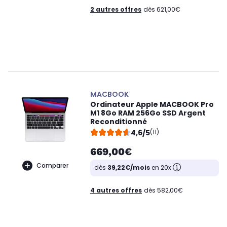
2 autres offres
dès 621,00€
MACBOOK
Ordinateur Apple MACBOOK Pro
M1 8Go RAM 256Go SSD Argent
Reconditionné
4,6/5
(11)
669,00€
Comparer
dès
39,22€/mois
en 20x
4 autres offres
dès 582,00€