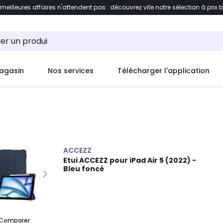
 meilleures affaires n'attendent pas : découvrez vite notre sélection à prix 
ement au contenu
Accéder directement au pied de pag
agasin
Nos services
Télécharger l'application
ACCEZZ
Etui ACCEZZ pour iPad Air 5 (2022) -
Bleu foncé
Comparer