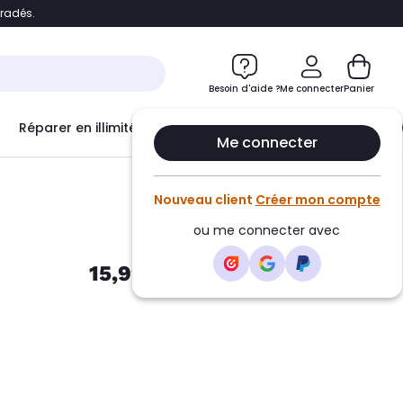
bradés.
e
Accéder directement au chatbot
Besoin d'aide ?
Me connecter
Panier
Réparer en illimité avec
Le Club Infinity
Econ
Me connecter
Nouveau client
Créer mon compte
ou me connecter avec
15,99€