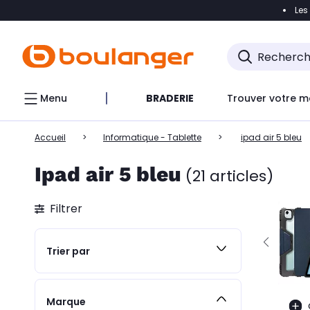
Les
Accéder directement à la navigation
Accéder direct
Menu
BRADERIE
Trouver votre m
Accueil
Informatique - Tablette
ipad air 5 bleu
Ipad air 5 bleu
(21 articles)
Filtrer
Trier par
Marque