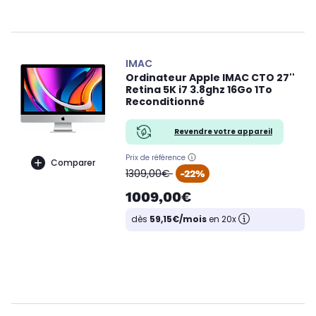
IMAC
Ordinateur Apple IMAC CTO 27''
Retina 5K i7 3.8ghz 16Go 1To
Reconditionné
Revendre votre appareil
Prix de référence
Comparer
oldPrice
1309,00€
-22%
1009,00€
dès
59,15€/mois
en 20x