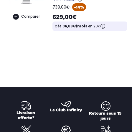
Prix de référence
oldPrice
739,00€
-14%
629,00€
Comparer
dès
36,88€/mois
en 20x
Le Club Infinity
Livraison 
Retours sous 15 
offerte*
jours