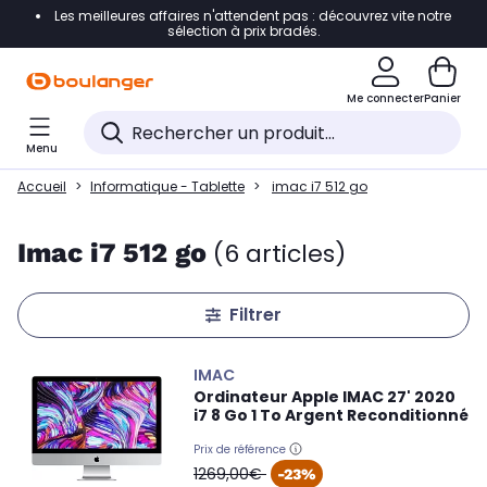
Les meilleures affaires n'attendent pas : découvrez vite notre
Accéder directement à la navigation
sélection à prix bradés.
Accéder directement au contenu
Me connecter
Panier
Accéder directement au pied de page
Menu
Accéder directement au chatbot
Accueil
Informatique - Tablette
imac i7 512 go
Imac i7 512 go
(6 articles)
Filtrer
IMAC
Ordinateur Apple IMAC 27' 2020
i7 8 Go 1 To Argent Reconditionné
Prix de référence
oldPrice
1269,00€
-23%