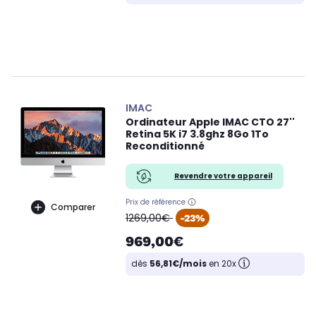
IMAC
Ordinateur Apple IMAC CTO 27''
Retina 5K i7 3.8ghz 8Go 1To
Reconditionné
Revendre votre appareil
Prix de référence
Comparer
oldPrice
1269,00€
-23%
969,00€
dès
56,81€/mois
en 20x