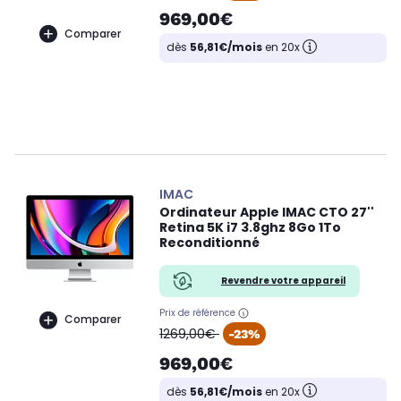
969,00€
Comparer
dès
56,81€/mois
en 20x
IMAC
Ordinateur Apple IMAC CTO 27''
Retina 5K i7 3.8ghz 8Go 1To
Reconditionné
Revendre votre appareil
Prix de référence
Comparer
oldPrice
1269,00€
-23%
969,00€
dès
56,81€/mois
en 20x