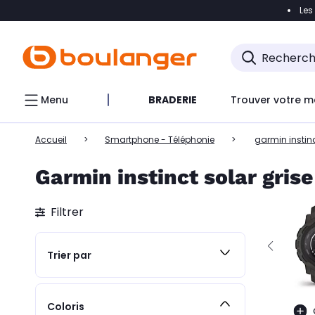
Les
Accéder directement à la navigation
Accéder direct
Menu
BRADERIE
Trouver votre m
Accueil
Smartphone - Téléphonie
garmin instinc
Garmin instinct solar grise
Filtrer
Trier par
Coloris