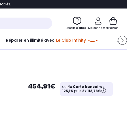
bradés.
e
Accéder directement au chatbot
Besoin d'aide ?
Me connecter
Panier
Réparer en illimité avec
Le Club Infinity
Econ
Me connecter
Nouveau client
Créer mon compte
ou me connecter avec
454,91€
ou
4x Carte bancaire :
125,1€
puis
3x 113,73€