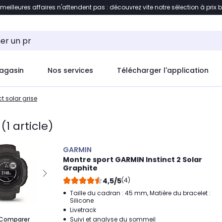
 meilleures affaires n'attendent pas : découvrez vite notre sélection à prix 
ement au contenu
Accéder directement au pied de pag
agasin
Nos services
Télécharger l'application
t solar grise
(1 article)
GARMIN
Montre sport GARMIN Instinct 2 Solar
Graphite
4,5/5
(4)
Taille du cadran : 45 mm, Matière du bracelet :
Silicone
Livetrack
Comparer
Suivi et analyse du sommeil