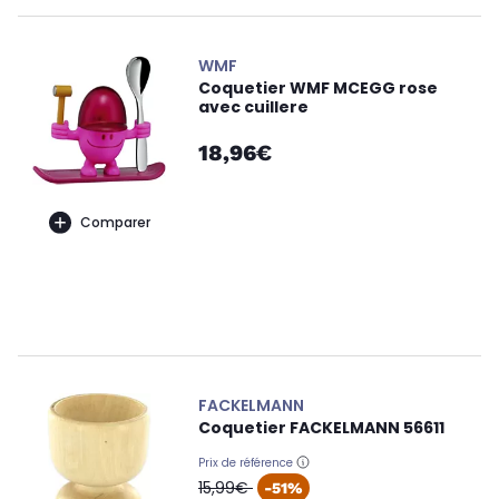
WMF
Coquetier WMF MCEGG rose
avec cuillere
18,96€
Comparer
FACKELMANN
Coquetier FACKELMANN 56611
Prix de référence
oldPrice
15,99€
-51%