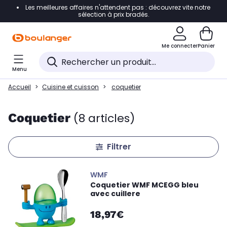
Les meilleures affaires n'attendent pas : découvrez vite notre
Accéder directement à la navigation
sélection à prix bradés.
Accéder directement au contenu
Me connecter
Panier
Accéder directement au pied de page
Menu
Accéder directement au chatbot
Accueil
Cuisine et cuisson
coquetier
Coquetier
(8 articles)
Filtrer
WMF
Coquetier WMF MCEGG bleu
avec cuillere
18,97€