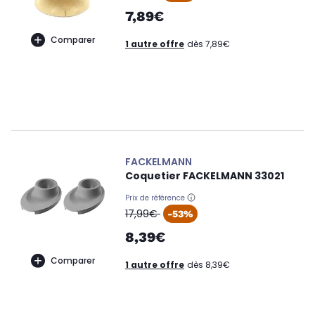
7,89€
Comparer
1 autre offre
dès 7,89€
FACKELMANN
Coquetier FACKELMANN 33021
Prix de référence
oldPrice
17,99€
-53%
8,39€
Comparer
1 autre offre
dès 8,39€