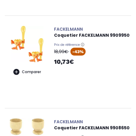
FACKELMANN
Coquetier FACKELMANN 9909950
Prix de référence
oldPrice
18,99€
-43%
10,73€
Comparer
FACKELMANN
Coquetier FACKELMANN 9908650