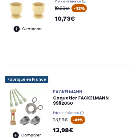
Prix de référence
oldPrice
18,99€
-43%
10,73€
Comparer
Fabriqué en France
FACKELMANN
Coquetier FACKELMANN
9982050
Prix de référence
oldPrice
23,99€
-41%
13,98€
Comparer