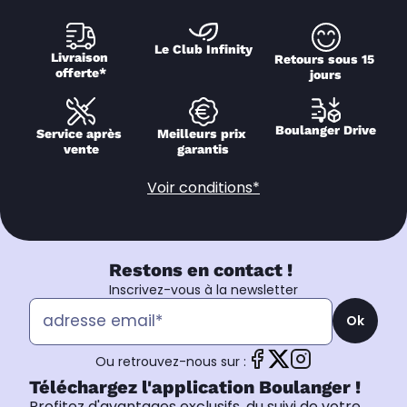
Le Club Infinity
Livraison 
Retours sous 15 
offerte*
jours
Boulanger Drive
Service après 
Meilleurs prix 
vente
garantis
Voir conditions*
Restons en contact !
Inscrivez-vous à la newsletter
Ok
Ou retrouvez-nous sur :
Téléchargez l'application Boulanger !
Profitez d'avantages exclusifs, du suivi de votre