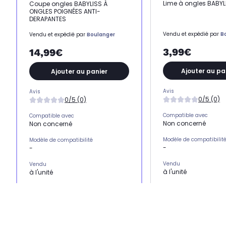
Lime à ongles BABYL
Coupe ongles BABYLISS À
ONGLES POIGNÉES ANTI-
DERAPANTES
Vendu et expédié par
B
Vendu et expédié par
Boulanger
3,99€
14,99€
Ajouter au pa
Ajouter au panier
Avis
Avis
0/5 (0)
0/5 (0)
Compatible avec
Compatible avec
Non concerné
Non concerné
Modèle de compatibilit
Modèle de compatibilité
-
-
Vendu
Vendu
à l'unité
à l'unité
Produit
Produit
Lime à ongles
Coupe ongles