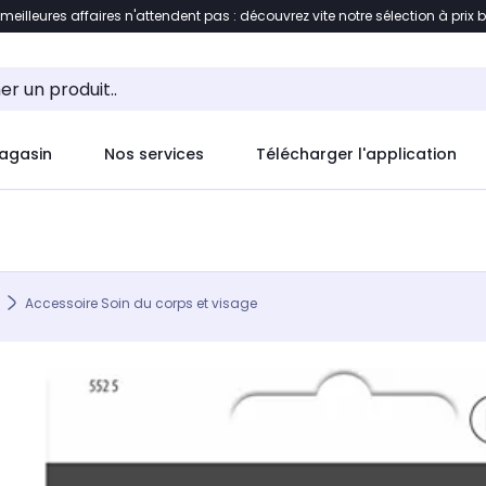
 meilleures affaires n'attendent pas : découvrez vite notre sélection à prix 
ement au contenu
Accéder directement au pied de pag
agasin
Nos services
Télécharger l'application
Accessoire Soin du corps et visage