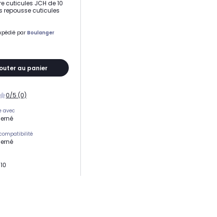
e cuticules JCH de 10
s repousse cuticules
xpédié par
Boulanger
outer au panier
0/5 (0)
e avec
erné
compatibilité
erné
 10
 cuticules