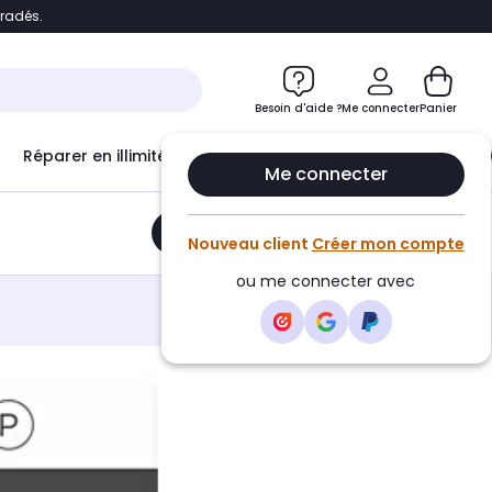
bradés.
e
Accéder directement au chatbot
Besoin d'aide ?
Me connecter
Panier
Réparer en illimité avec
Le Club Infinity
Econ
Me connecter
Ajouter au panier
•
14,99€
Nouveau client
Créer mon compte
ou me connecter avec