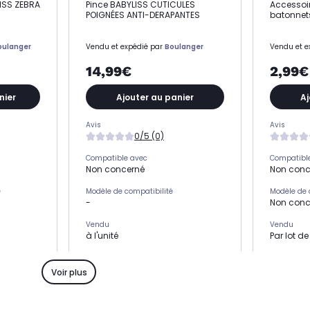
ISS ZEBRA
Pince BABYLISS CUTICULES
Accessoir
POIGNÉES ANTI-DERAPANTES
batonnet
oulanger
Vendu et expédié par
Boulanger
Vendu et e
14,99€
2,99€
nier
Ajouter au panier
Aj
Avis
Avis
0/5 (0)
Compatible avec
Compatibl
Non concerné
Non conc
é
Modèle de compatibilité
Modèle de 
-
Non conc
Vendu
Vendu
à l'unité
Par lot de
Produit
Produit
Pince à ongles
Repousse
Voir plus