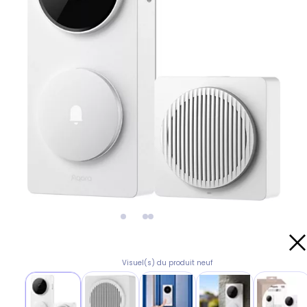
Visuel(s) du produit neuf