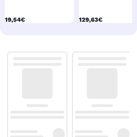
currentPrice
currentPrice
19,54€
129,63€