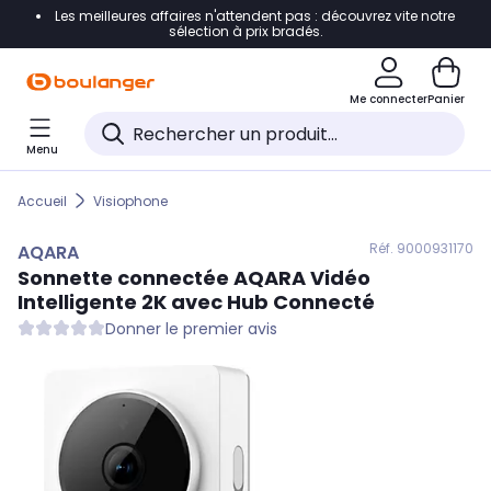
Les meilleures affaires n'attendent pas : découvrez vite notre
Accéder directement à la navigation
sélection à prix bradés.
Accéder directement au contenu
Me connecter
Panier
Accéder directement au pied de page
Menu
Accéder directement au chatbot
Accueil
Visiophone
Réf. 900
0931170
AQARA
Sonnette connectée
AQARA
Vidéo
Intelligente 2K avec Hub Connecté
Donner le premier avis