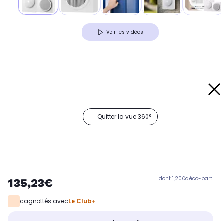
Voir les vidéos
Quitter la vue 360°
dont 1,20€
d'éco-part.
135,23€
cagnottés avec
Le Club+