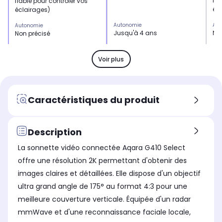
fia
fiable pour contrôler vos
éc
éclairages)
Autonomie
Aut
Autonomie
Jusqu'à 4 ans
No
Non précisé
Taille de l'écran
Tail
Taille de l'écran
Non
No
Non
Voir plus
Usage
Us
Usage
Permet de contrôler votre
Pe
Permet de compléter son
maison à distance
ins
installation connectée
Caractéristiques du produit
Fonctionne
Fon
Fonctionne
Sur secteur
Sur
Sur pile
Wifi
Wifi
Description
Wifi
Oui
No
Non
La sonnette vidéo connectée Aqara G410 Select
Bluetooth
Blu
Bluetooth
offre une résolution 2K permettant d'obtenir des
Non
No
Non
images claires et détaillées. Elle dispose d'un objectif
ultra grand angle de 175° au format 4:3 pour une
meilleure couverture verticale. Équipée d'un radar
mmWave et d'une reconnaissance faciale locale,