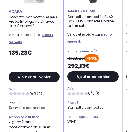
AJAX SYSTEMS
AQ
AQARA
Sonnette connectée AJAX
So
Sonnette connectée AQARA
SYSTEMS Sonnette Doorbell
Vid
Vidéo Intelligente 2K avec
anthracite
Hu
Hub Connecté
Vendu et expédié par
Electro
Ven
Vendu et expédié par
Electro
Network
Ne
Network
1
135,23€
Prix de référence
342,99€
-14%
292,13€
Ajouter au panier
Ajouter au panier
Avis
Avi
Avis
0/5 (0)
0/5 (0)
Produit
Pro
Produit
Sonnette connectée
So
Sonnette connectée
Technologie utilisée
Tec
Technologie utilisée
Wi-Fi
Zig
ZigBee (faible
co
consommation sûre et