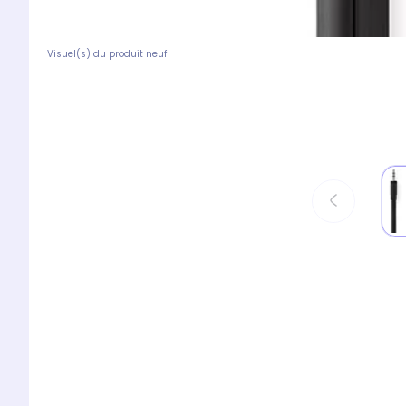
Visuel(s) du produit neuf