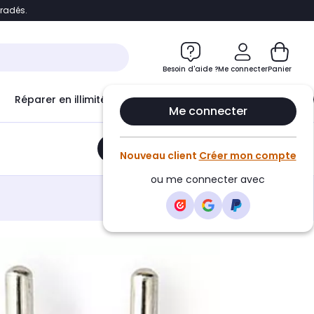
bradés.
e
Accéder directement au chatbot
Besoin d'aide ?
Me connecter
Panier
Réparer en illimité avec
Le Club Infinity
Econ
Me connecter
Ajouter au panier
•
12,00€
Nouveau client
Créer mon compte
ou me connecter avec