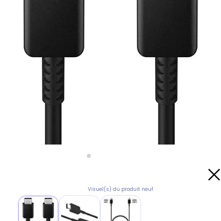
Visuel(s) du produit neuf