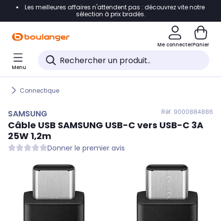
Les meilleures affaires n'attendent pas : découvrez vite notre
Accéder directement à la navigation
sélection à prix bradés.
Accéder directement au contenu
Me connecter
Panier
Accéder directement au pied de page
Menu
Accéder directement au chatbot
Connectique
Réf. 900
0884886
SAMSUNG
Câble USB
SAMSUNG
USB-C vers USB-C 3A
25W 1,2m
Donner le premier avis