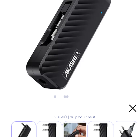
Visuel(s) du produit neuf