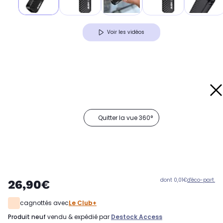
Voir les vidéos
Quitter la vue 360°
dont 0,01€
d'éco-part.
26,90€
cagnottés avec
Le Club+
produit neuf
vendu & expédié par
Destock Access