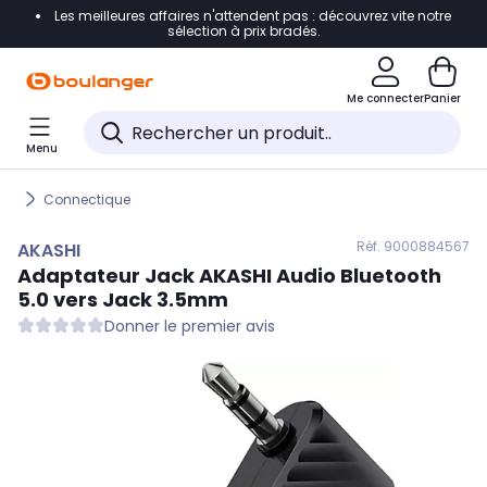
Les meilleures affaires n'attendent pas : découvrez vite notre
Accéder directement à la navigation
sélection à prix bradés.
Accéder directement au contenu
Me connecter
Panier
Accéder directement au pied de page
Menu
Accéder directement au chatbot
Connectique
Réf. 900
0884567
AKASHI
Adaptateur Jack
AKASHI
Audio Bluetooth
5.0 vers Jack 3.5mm
Donner le premier avis