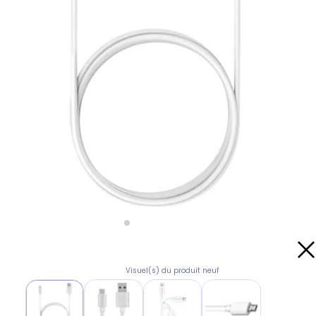
Visuel(s) du produit neuf