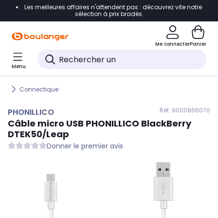
Les meilleures affaires n'attendent pas : découvrez vite notre
Accéder directement à la navigation
sélection à prix bradés.
Accéder directement au contenu
Me connecter
Panier
Accéder directement au pied de page
Menu
Accéder directement au chatbot
Connectique
Réf. 900
0866070
PHONILLICO
Câble micro USB
PHONILLICO
BlackBerry
DTEK50/Leap
Donner le premier avis