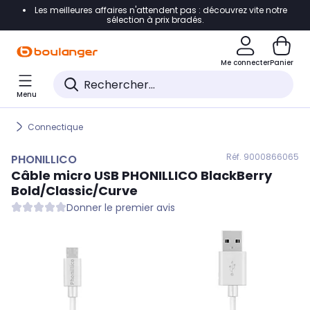
Les meilleures affaires n'attendent pas : découvrez vite notre
Accéder directement à la navigation
sélection à prix bradés.
Accéder directement au contenu
Me connecter
Panier
Accéder directement au pied de page
Menu
Accéder directement au chatbot
Connectique
Réf. 900
0866065
PHONILLICO
Câble micro USB
PHONILLICO
BlackBerry
Bold/Classic/Curve
Donner le premier avis