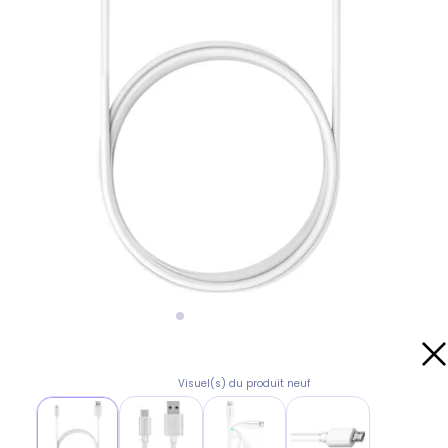
Visuel(s) du produit neuf