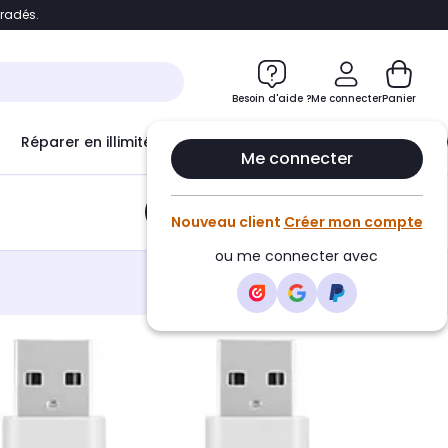
bradés.
e
Accéder directement au chatbot
Besoin d'aide ?
Me connecter
Panier
Réparer en illimité avec
Le Club Infinity
Econ
Me connecter
Ajouter au panier
•
7,99€
Nouveau client
Créer mon compte
ou me connecter avec