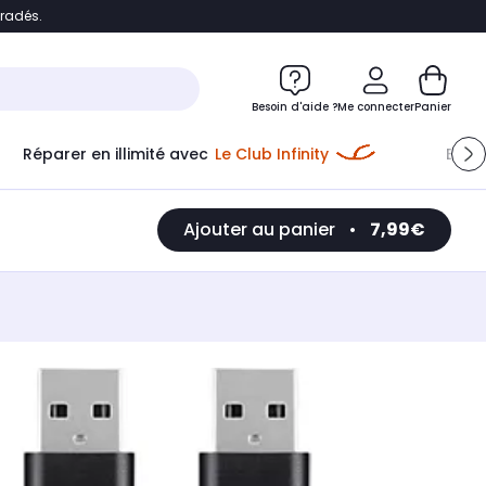
bradés.
e
Accéder directement au chatbot
Besoin d'aide ?
Me connecter
Panier
Réparer en illimité avec
Le Club Infinity
Econ
Ajouter au panier
•
7,99€