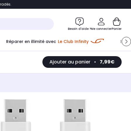
bradés.
e
Accéder directement au chatbot
Besoin d'aide ?
Me connecter
Panier
Réparer en illimité avec
Le Club Infinity
Econ
Ajouter au panier
•
7,99€