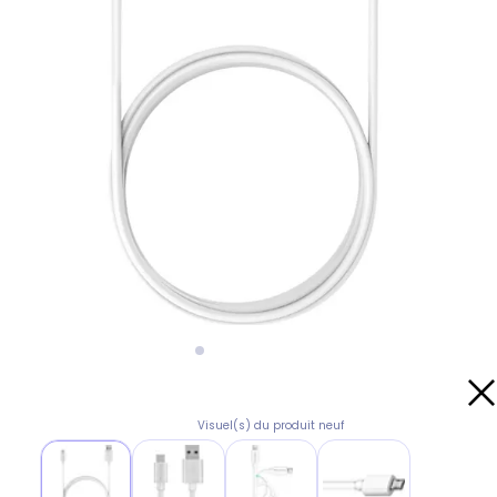
Visuel(s) du produit neuf