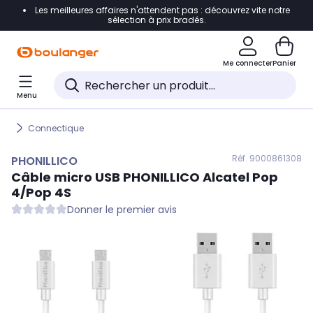
Les meilleures affaires n'attendent pas : découvrez vite notre
Accéder directement à la navigation
sélection à prix bradés.
Accéder directement au contenu
Me connecter
Panier
Accéder directement au pied de page
Menu
Accéder directement au chatbot
Connectique
Réf. 900
0861308
PHONILLICO
Câble micro USB
PHONILLICO
Alcatel Pop
4/Pop 4S
Donner le premier avis