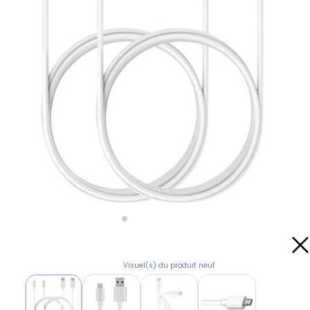
Visuel(s) du produit neuf