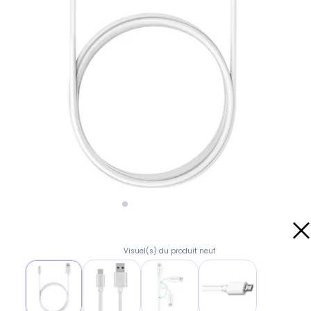
Visuel(s) du produit neuf