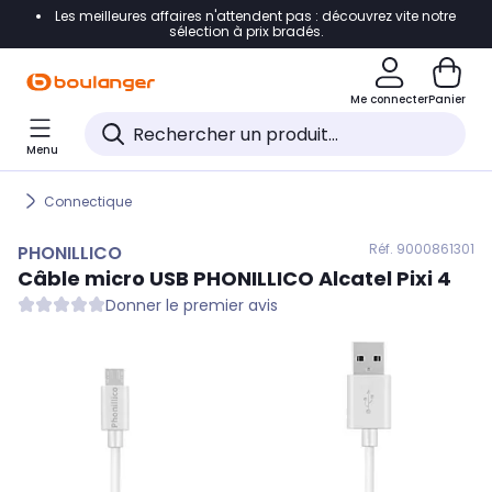
Les meilleures affaires n'attendent pas : découvrez vite notre
Accéder directement à la navigation
sélection à prix bradés.
Accéder directement au contenu
Me connecter
Panier
Accéder directement au pied de page
Menu
Accéder directement au chatbot
Connectique
Réf. 900
0861301
PHONILLICO
Câble micro USB
PHONILLICO
Alcatel Pixi 4
Donner le premier avis