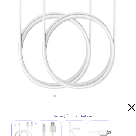
Visuel(s) du produit neuf