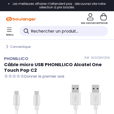
Les meilleures affaires n'attendent pas : découvrez vite notre
Accéder directement à la navigation
sélection à prix bradés.
Accéder directement au contenu
Me connecter
Panier
Accéder directement au pied de page
Menu
Accéder directement au chatbot
Connectique
Réf. 900
0861256
PHONILLICO
Câble micro USB
PHONILLICO
Alcatel One
Touch Pop C2
Donner le premier avis