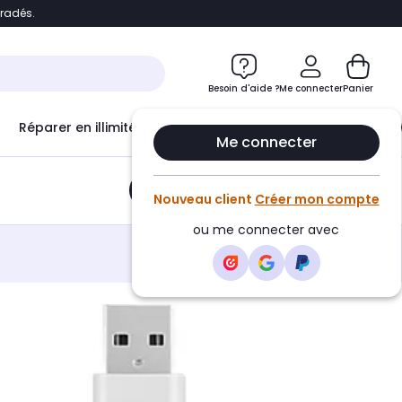
bradés.
e
Accéder directement au chatbot
Besoin d'aide ?
Me connecter
Panier
Réparer en illimité avec
Le Club Infinity
Econ
Me connecter
Ajouter au panier
•
9,99€
Nouveau client
Créer mon compte
ou me connecter avec