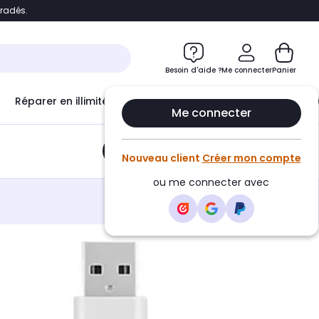
bradés.
e
Accéder directement au chatbot
Besoin d'aide ?
Me connecter
Panier
Réparer en illimité avec
Le Club Infinity
Econ
Me connecter
Ajouter au panier
•
9,99€
Nouveau client
Créer mon compte
ou me connecter avec