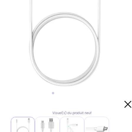
Visuel(s) du produit neuf