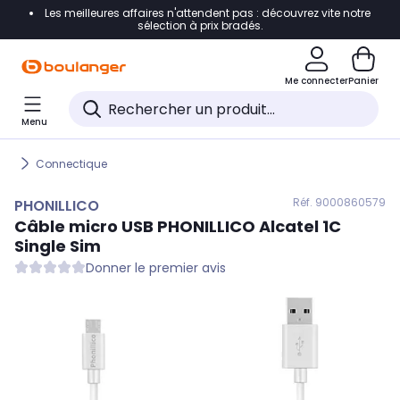
Les meilleures affaires n'attendent pas : découvrez vite notre
Accéder directement à la navigation
sélection à prix bradés.
Accéder directement au contenu
Me connecter
Panier
Accéder directement au pied de page
Menu
Accéder directement au chatbot
Connectique
Réf. 900
0860579
PHONILLICO
Câble micro USB
PHONILLICO
Alcatel 1C
Single Sim
Donner le premier avis