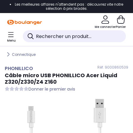
Les meilleures affaires n'attendent pas : découvrez vite notre
Accéder directement à la navigation
sélection à prix bradés.
Accéder directement au contenu
Me connecter
Panier
Accéder directement au pied de page
Menu
Accéder directement au chatbot
Connectique
Réf. 900
0860539
PHONILLICO
Câble micro USB
PHONILLICO
Acer Liquid
Z320/Z330/Z4 Z160
Donner le premier avis