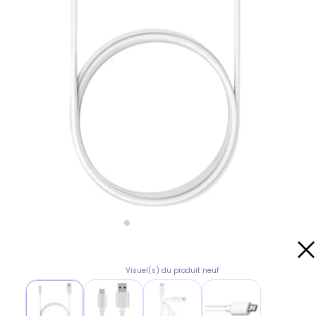
Visuel(s) du produit neuf