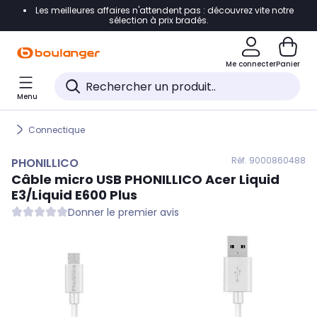
Les meilleures affaires n'attendent pas : découvrez vite notre
Accéder directement à la navigation
sélection à prix bradés.
Accéder directement au contenu
Me connecter
Panier
Accéder directement au pied de page
Menu
Accéder directement au chatbot
Connectique
Réf. 900
0860488
PHONILLICO
Câble micro USB
PHONILLICO
Acer Liquid
E3/Liquid E600 Plus
Donner le premier avis