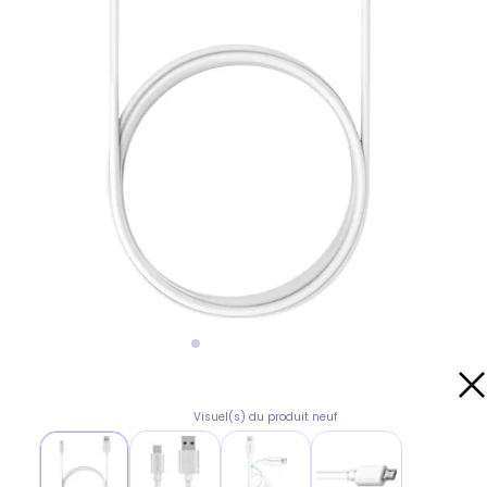
Visuel(s) du produit neuf