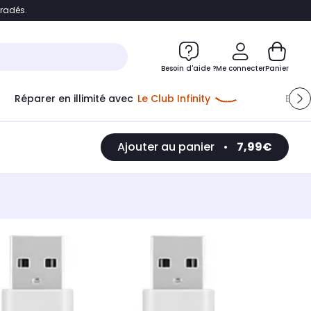
bradés.
e
Accéder directement au chatbot
Besoin d'aide ?
Me connecter
Panier
Réparer en illimité avec
Le Club Infinity
Econ
Ajouter au panier
•
7,99€