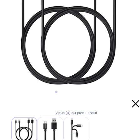
Visuel(s) du produit neuf