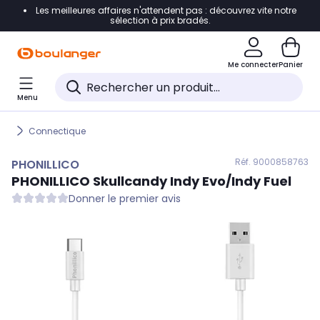
Les meilleures affaires n'attendent pas : découvrez vite notre
Accéder directement à la navigation
sélection à prix bradés.
Accéder directement au contenu
Me connecter
Panier
Accéder directement au pied de page
Menu
Accéder directement au chatbot
Connectique
Réf. 900
0858763
PHONILLICO
PHONILLICO
Skullcandy Indy Evo/Indy Fuel
Donner le premier avis