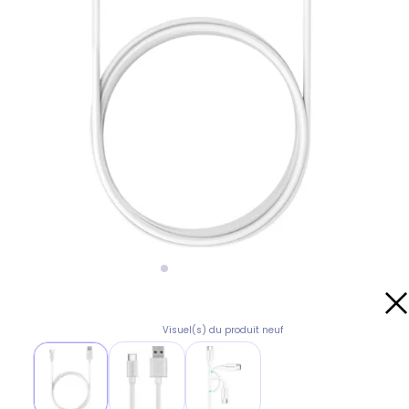
Visuel(s) du produit neuf