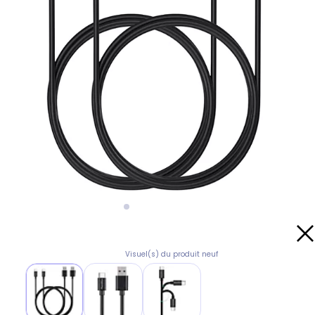
Visuel(s) du produit neuf