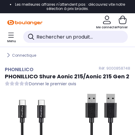
Les meilleures affaires n'attendent pas : découvrez vite notre
Accéder directement à la navigation
sélection à prix bradés.
Accéder directement au contenu
Me connecter
Panier
Accéder directement au pied de page
Menu
Accéder directement au chatbot
Connectique
Réf. 900
0858748
PHONILLICO
PHONILLICO
Shure Aonic 215/Aonic 215 Gen 2
Donner le premier avis