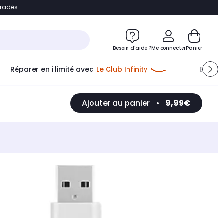
bradés.
e
Accéder directement au chatbot
Besoin d'aide ?
Me connecter
Panier
Réparer en illimité avec
Le Club Infinity
Econ
Ajouter au panier
•
9,99€