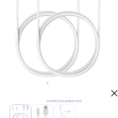
Visuel(s) du produit neuf