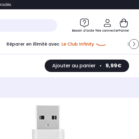
bradés.
e
Accéder directement au chatbot
Besoin d'aide ?
Me connecter
Panier
Réparer en illimité avec
Le Club Infinity
Econ
Ajouter au panier
•
9,99€