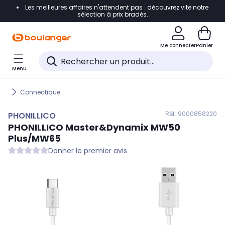
Les meilleures affaires n'attendent pas : découvrez vite notre
Accéder directement à la navigation
sélection à prix bradés.
Accéder directement au contenu
Me connecter
Panier
Accéder directement au pied de page
Menu
Accéder directement au chatbot
Connectique
Réf. 900
0858220
PHONILLICO
PHONILLICO
Master&Dynamix MW50
Plus/MW65
Donner le premier avis