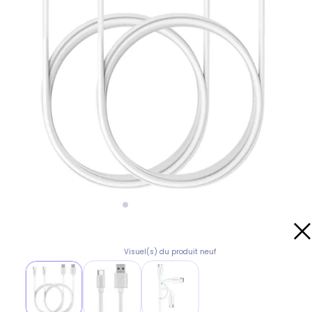
Visuel(s) du produit neuf