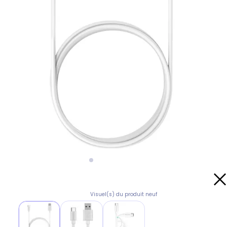
Visuel(s) du produit neuf