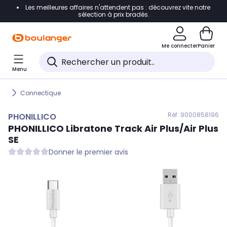
Les meilleures affaires n'attendent pas : découvrez vite notre
Accéder directement à la navigation
sélection à prix bradés.
Accéder directement au contenu
Me connecter
Panier
Accéder directement au pied de page
Menu
Accéder directement au chatbot
Connectique
Réf. 900
0858196
PHONILLICO
PHONILLICO
Libratone Track Air Plus/Air Plus
SE
Donner le premier avis