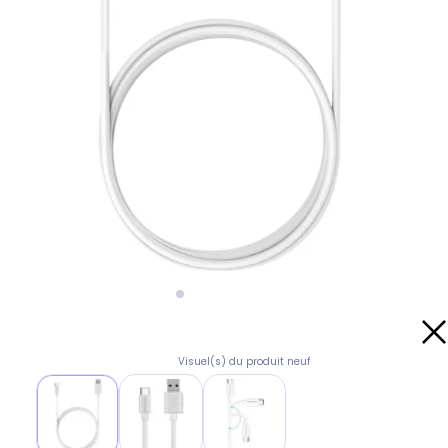
Visuel(s) du produit neuf