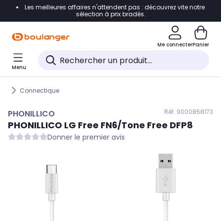
Les meilleures affaires n'attendent pas : découvrez vite notre
Accéder directement à la navigation
sélection à prix bradés.
Accéder directement au contenu
Me connecter
Panier
Accéder directement au pied de page
Menu
Accéder directement au chatbot
Connectique
Réf. 900
0858173
PHONILLICO
PHONILLICO
LG Free FN6/Tone Free DFP8
Donner le premier avis