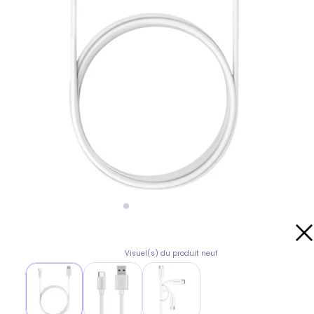
Visuel(s) du produit neuf