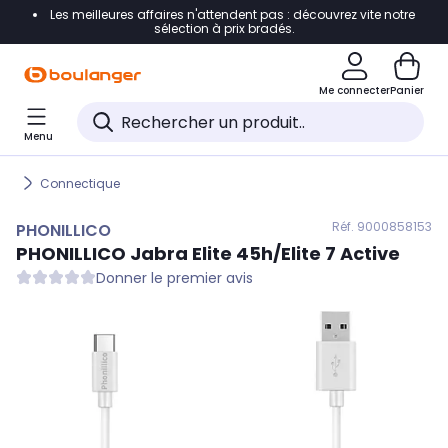
Les meilleures affaires n'attendent pas : découvrez vite notre
Accéder directement à la navigation
sélection à prix bradés.
Accéder directement au contenu
Me connecter
Panier
Accéder directement au pied de page
Menu
Accéder directement au chatbot
Connectique
Réf. 900
0858153
PHONILLICO
PHONILLICO
Jabra Elite 45h/Elite 7 Active
Donner le premier avis