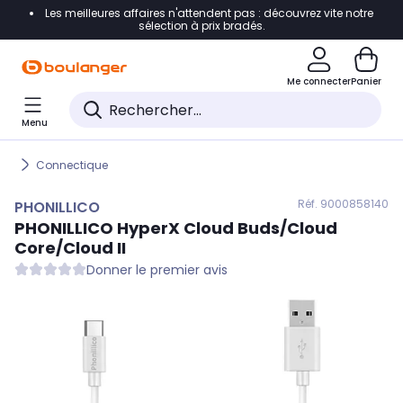
Les meilleures affaires n'attendent pas : découvrez vite notre
Accéder directement à la navigation
sélection à prix bradés.
Accéder directement au contenu
Me connecter
Panier
Accéder directement au pied de page
Menu
Accéder directement au chatbot
Connectique
Réf. 900
0858140
PHONILLICO
PHONILLICO
HyperX Cloud Buds/Cloud
Core/Cloud II
Donner le premier avis