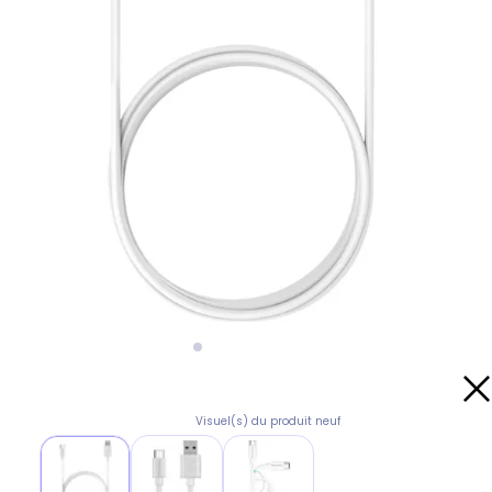
Visuel(s) du produit neuf