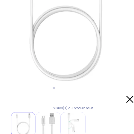
Visuel(s) du produit neuf