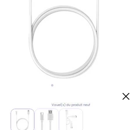
Visuel(s) du produit neuf