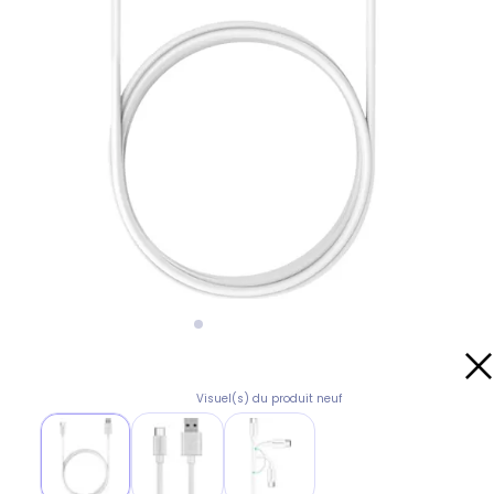
Visuel(s) du produit neuf