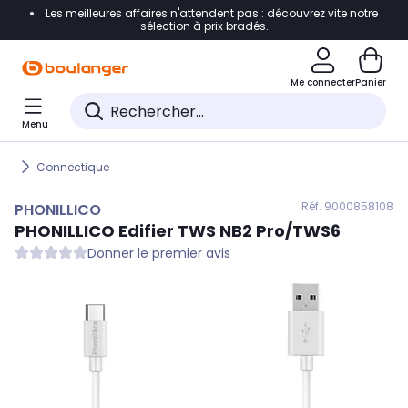
Les meilleures affaires n'attendent pas : découvrez vite notre
Accéder directement à la navigation
sélection à prix bradés.
Accéder directement au contenu
Me connecter
Panier
Accéder directement au pied de page
Menu
Accéder directement au chatbot
Connectique
Réf. 900
0858108
PHONILLICO
PHONILLICO
Edifier TWS NB2 Pro/TWS6
Donner le premier avis