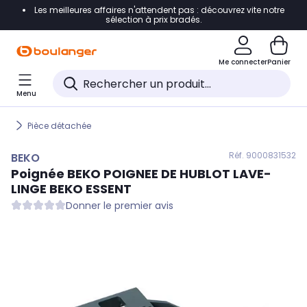
Les meilleures affaires n'attendent pas : découvrez vite notre
Accéder directement à la navigation
sélection à prix bradés.
Accéder directement au contenu
Me connecter
Panier
Accéder directement au pied de page
Menu
Accéder directement au chatbot
Pièce détachée
Réf. 900
0831532
BEKO
Poignée
BEKO
POIGNEE DE HUBLOT LAVE-
LINGE BEKO ESSENT
Donner le premier avis