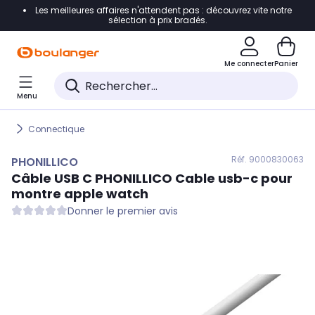
Les meilleures affaires n'attendent pas : découvrez vite notre
Accéder directement à la navigation
sélection à prix bradés.
Accéder directement au contenu
Me connecter
Panier
Accéder directement au pied de page
Menu
Accéder directement au chatbot
Connectique
Réf. 900
0830063
PHONILLICO
Câble USB C
PHONILLICO
Cable usb-c pour
montre apple watch
Donner le premier avis