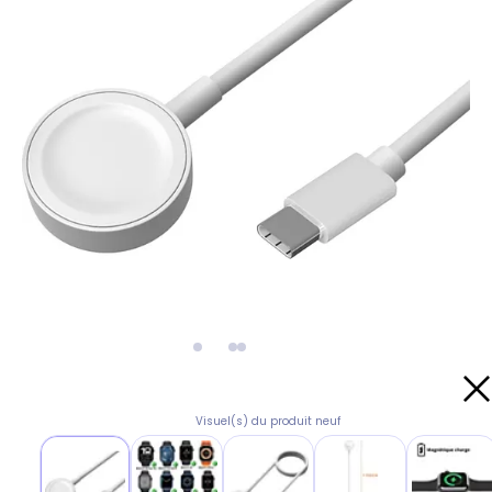
Visuel(s) du produit neuf