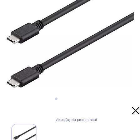
Visuel(s) du produit neuf