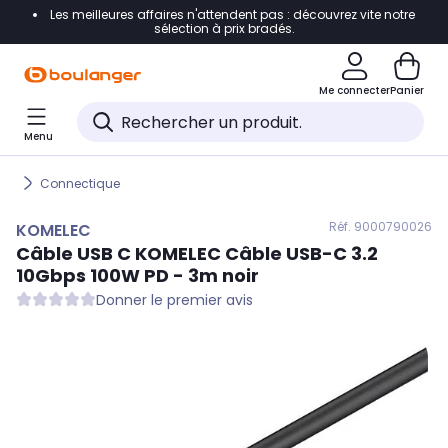
Les meilleures affaires n'attendent pas : découvrez vite notre
Accéder directement à la navigation
sélection à prix bradés.
Accéder directement au contenu
Me connecter
Panier
Accéder directement au pied de page
Menu
Accéder directement au chatbot
Connectique
Réf. 900
0790026
KOMELEC
Câble USB C
KOMELEC
Câble USB-C 3.2
10Gbps 100W PD - 3m noir
Donner le premier avis