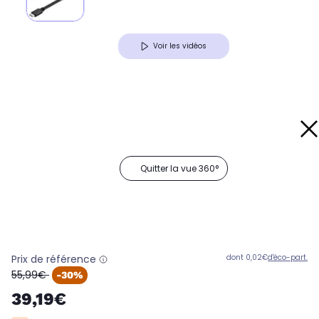
Voir les vidéos
Quitter la vue 360°
Prix de référence
dont 0,02€
d'éco-part.
oldPrice
55,99€
-30%
39,19€