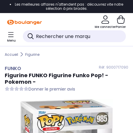
Les meilleures affaires n'attendent pas : découvrez vite notre
Accéder directement à la navigation
sélection à prix bradés.
Accéder directement au contenu
Me connecter
Panier
Accéder directement au pied de page
Menu
Accéder directement au chatbot
Accueil
Figurine
Réf. 900
0717090
FUNKO
Figurine
FUNKO
Figurine Funko Pop! -
Pokemon -
Donner le premier avis