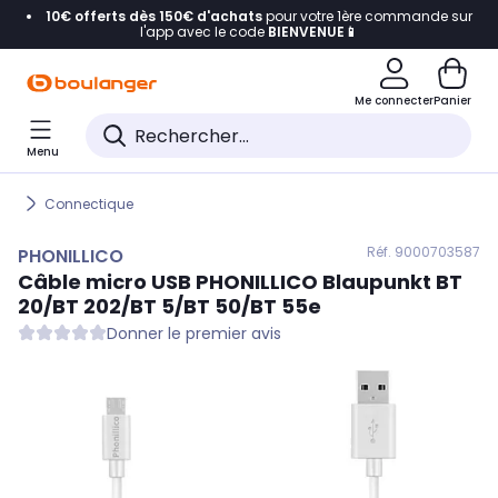
10€ offerts dès 150€ d'achats
pour votre 1ère commande sur
Accéder directement à la navigation
l'app avec le code
BIENVENUE📱
Accéder directement au contenu
Me connecter
Panier
Accéder directement au pied de page
Menu
Accéder directement au chatbot
Connectique
Réf. 900
0703587
PHONILLICO
Câble micro USB
PHONILLICO
Blaupunkt BT
20/BT 202/BT 5/BT 50/BT 55e
Donner le premier avis