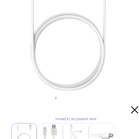
Visuel(s) du produit neuf